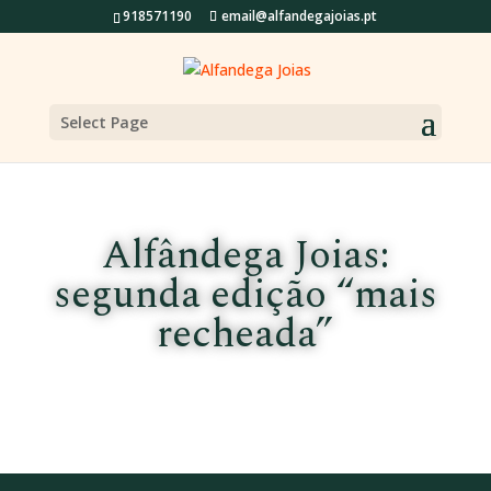
918571190
email@alfandegajoias.pt
Select Page
Alfândega Joias:
segunda edição “mais
recheada”