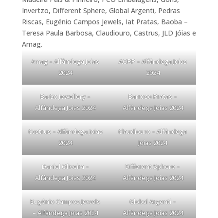
Invertzo, Different Sphere, Global Argenti, Pedras
Riscas, Eugénio Campos Jewels, Iat Pratas, Baoba –
Teresa Paula Barbosa, Claudiouro, Castrus, JLD Jóias e
Amag.
Amag – Alfândega Joias
AORP – Alfândega Joias
2024
2024
Ba.Go Jewellery –
Barroso Pratas –
Alfândega Joias 2024
Alfândega Joias 2024
Castrus – Alfândega Joias
Claudiouro – Alfândega
2024
Joias 2024
Daniel Oliveira –
Different Sphere –
Alfândega Joias 2024
Alfândega Joias 2024
Eugénio Campos Jewels
Global Argenti –
– Alfândega Joias 2024
Alfândega Joias 2024