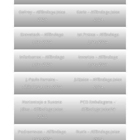
GoFrey – Alfândega Joias
Goris – Alfândega Joias
2024
2024
Gravotech – Alfândega
Iat Pratas – Alfândega
Joias 2024
Joias 2024
Inforbarras – Alfândega
Invertzo – Alfândega
Joias 2024
Joias 2024
J. Paulo Ferreira –
JLDJoias – Alfândega Joias
Alfândega Joias 2024
2024
Nortestojo e Susena
PCO Embalagens –
Jóias – Alfândega Joias
Alfândega Joias24
2024
Pedrasriscas – Alfândega
Run’s – Alfândega Joias
Joias 2024
2024